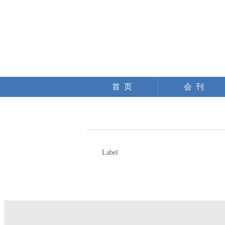
首 页
会 刊
Label